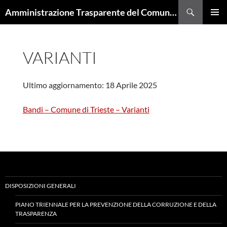
Cerca
Amministrazione Trasparente del Comune di Trieste
VAI
MENU
AL
PRINCI
CONTENUTO
VARIANTI
Ultimo aggiornamento: 18 Aprile 2025
Bandi – Comune di Trieste – Varianti
DISPOSIZIONI GENERALI
PIANO TRIENNALE PER LA PREVENZIONE DELLA CORRUZIONE E DELLA
TRASPARENZA