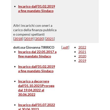
Incarico dall’01.02.2019
a fine mandato Sindaco
Altri incarichi con oneri a
carico della finanza pubblica
e compensi spettanti
[
2018
] [
2019
] [
2020
] [
2021
]
dott.ssa Giovanna TIRRICO
[
.pdf
]
2022
Incarico dal 22.05.2017 a
2021
fine mandato Sindaco
2020
2019
Incarico dall’01.02.2019
a fine mandato Sindaco
Incarico a decorrere
dall’01.10.2021
Proroga
dal 19.04.2022 al
30.06.2022
Incarico dall’01.07.2022
al 30.06.2023