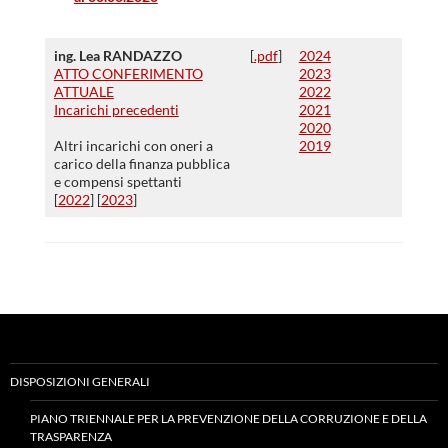
ing. Lea RANDAZZO
[
.pdf
]
2024
ATTO CONFERIMENTO
2023
ATTUALE
2022
Incarichi precedenti
2021
2020
Altri incarichi con oneri a
2019
carico della finanza pubblica
e compensi spettanti
[
2022
] [
2023
]
DISPOSIZIONI GENERALI
PIANO TRIENNALE PER LA PREVENZIONE DELLA CORRUZIONE E DELLA
TRASPARENZA