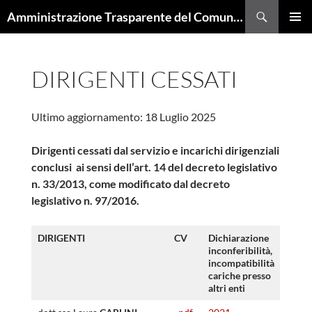
Cerca
Amministrazione Trasparente del Comune di Trieste
VAI
MENU
AL
PRINCI
CONTENUTO
DIRIGENTI CESSATI
Ultimo aggiornamento: 18 Luglio 2025
Dirigenti cessati dal servizio e incarichi dirigenziali
conclusi ai sensi dell’art. 14 del decreto legislativo
n. 33/2013, come modificato dal decreto
legislativo n. 97/2016.
DIRIGENTI
CV
Dichiarazione
inconferibilità,
incompatibilità
cariche presso
altri enti