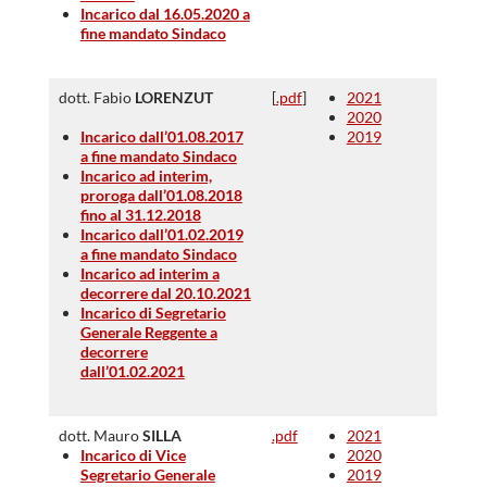
Incarico dal 16.05.2020 a
fine mandato Sindaco
dott. Fabio
LORENZUT
[
.pdf
]
2021
2020
Incarico dall’01.08.2017
2019
a fine mandato Sindaco
Incarico ad interim,
proroga dall’01.08.2018
fino al 31.12.2018
Incarico dall’01.02.2019
a fine mandato Sindaco
Incarico ad interim a
decorrere dal 20.10.2021
Incarico di Segretario
Generale Reggente a
decorrere
dall’01.02.2021
dott. Mauro
SILLA
.pdf
2021
Incarico di Vice
2020
Segretario Generale
2019