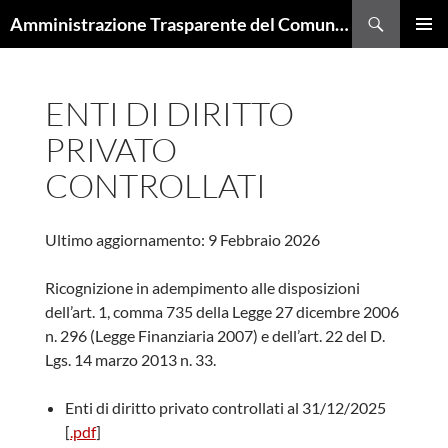
Cerca
Amministrazione Trasparente del Comune di Trieste
VAI
MENU
AL
PRINCI
CONTENUTO
ENTI DI DIRITTO
PRIVATO
CONTROLLATI
Ultimo aggiornamento: 9 Febbraio 2026
Ricognizione in adempimento alle disposizioni
dell’art. 1, comma 735 della Legge 27 dicembre 2006
n. 296 (Legge Finanziaria 2007) e dell’art. 22 del D.
Lgs. 14 marzo 2013 n. 33.
Enti di diritto privato controllati al 31/12/2025
[
.pdf
]