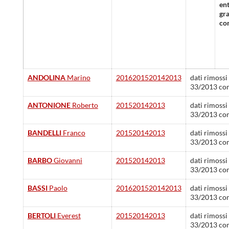
ent
gra
co
ANDOLINA
Marino
2016
2015
2014
2013
dati rimossi
33/2013 co
ANTONIONE
Roberto
2015
2014
2013
dati rimossi
33/2013 co
BANDELLI
Franco
2015
2014
2013
dati rimossi
33/2013 co
BARBO
Giovanni
2015
2014
2013
dati rimossi
33/2013 co
BASSI
Paolo
2016
2015
2014
2013
dati rimossi
33/2013 co
BERTOLI
Everest
2015
2014
2013
dati rimossi
33/2013 co