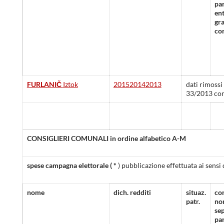
pa
ent
gra
co
FURLANIČ
Iztok
2015
2014
2013
dati rimossi
33/2013 co
CONSIGLIERI COMUNALI in ordine alfabetico A-M
spese campagna elettorale (
*
) pubblicazione effettuata ai sensi
nome
dich. redditi
situaz.
co
patr.
no
sep
pa