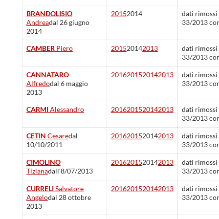
BRANDOLISIO
2015
2014
dati rimossi
Andrea
dal 26 giugno
33/2013 co
2014
CAMBER
Piero
2015
2014
2013
dati rimossi
33/2013 co
CANNATARO
2016
2015
2014
2013
dati rimossi
Alfredo
dal 6 maggio
33/2013 co
2013
CARMI
Alessandro
2016
2015
2014
2013
dati rimossi
33/2013 co
CETIN
Cesare
dal
2016
2015
2014
2013
dati rimossi
10/10/2011
33/2013 co
CIMOLINO
2016
2015
2014
2013
dati rimossi
Tiziana
dall’8/07/2013
33/2013 co
CURRELI
Salvatore
2016
2015
2014
2013
dati rimossi
Angelo
dal 28 ottobre
33/2013 co
2013