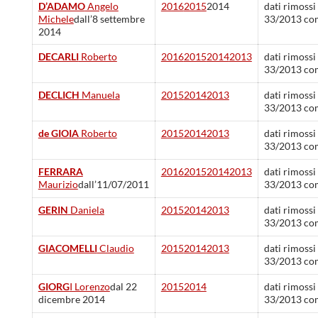
D’ADAMO
Angelo
2016
2015
2014
dati rimossi
Michele
dall’8 settembre
33/2013 co
2014
DECARLI
Roberto
2016
2015
2014
2013
dati rimossi
33/2013 co
DECLICH
Manuela
2015
2014
2013
dati rimossi
33/2013 co
de GIOIA
Roberto
2015
2014
2013
dati rimossi
33/2013 co
FERRARA
2016
2015
2014
2013
dati rimossi
Maurizio
dall’11/07/2011
33/2013 co
GERIN
Daniela
2015
2014
2013
dati rimossi
33/2013 co
GIACOMELLI
Claudio
2015
2014
2013
dati rimossi
33/2013 co
GIORG
I Lorenzo
dal 22
2015
2014
dati rimossi
dicembre 2014
33/2013 co