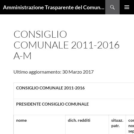
Cerca
Amministrazione Trasparente del Comune di Trieste
VAI
MENU
AL
PRINCI
CONTENUTO
CONSIGLIO
COMUNALE 2011-2016
A-M
Ultimo aggiornamento: 30 Marzo 2017
CONSIGLIO COMUNALE 2011-2016
PRESIDENTE CONSIGLIO COMUNALE
nome
dich. redditi
situaz.
co
patr.
no
sep