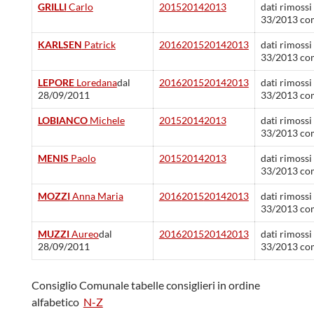
GRILLI
Carlo
2015
2014
2013
dati rimossi
33/2013 co
KARLSEN
Patrick
2016
2015
2014
2013
dati rimossi
33/2013 co
LEPORE
Loredana
dal
2016
2015
2014
2013
dati rimossi
28/09/2011
33/2013 co
LOBIANCO
Michele
2015
2014
2013
dati rimossi
33/2013 co
MENIS
Paolo
2015
2014
2013
dati rimossi
33/2013 co
MOZZI
Anna Maria
2016
2015
2014
2013
dati rimossi
33/2013 co
MUZZI
Aureo
dal
2016
2015
2014
2013
dati rimossi
28/09/2011
33/2013 co
Consiglio Comunale tabelle consiglieri in ordine
alfabetico
N-Z