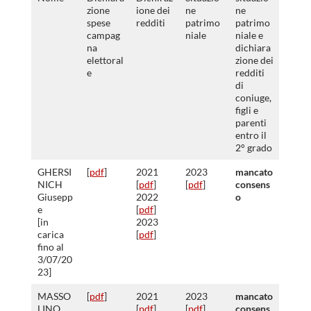
zione
ione dei
ne
ne
spese
redditi
patrimo
patrimo
campag
niale
niale e
na
dichiara
elettoral
zione dei
e
redditi
di
coniuge,
figli e
parenti
entro il
2° grado
GHERSI
[
pdf
]
2021
2023
mancato
NICH
[
pdf
]
[
pdf
]
consens
Giusepp
2022
o
e
[
pdf
]
[in
2023
carica
[
pdf
]
fino al
3/07/20
23]
MASSO
[
pdf
]
2021
2023
mancato
LINO
[
pdf
]
[
pdf
]
consens