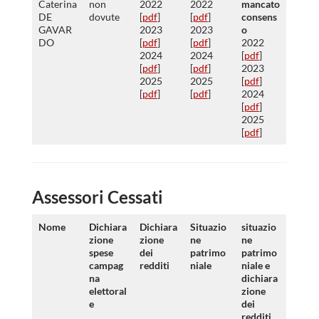
Caterina
non
2022
2022
mancato
DE
dovute
[
pdf
]
[
pdf
]
consens
GAVAR
2023
2023
o
DO
[
pdf
]
[
pdf
]
2022
2024
2024
[
pdf
]
[
pdf
]
[
pdf
]
2023
2025
2025
[
pdf
]
[
pdf
]
[
pdf
]
2024
[
pdf
]
2025
[
pdf
]
Assessori Cessati
Nome
Dichiara
Dichiara
Situazio
situazio
zione
zione
ne
ne
spese
dei
patrimo
patrimo
campag
redditi
niale
niale e
na
dichiara
elettoral
zione
e
dei
redditi