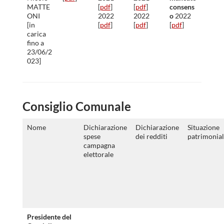
MATTE
[
pdf
]
[
pdf
]
consens
ONI
2022
2022
o
2022
[in
[
pdf
]
[
pdf
]
[
pdf
]
carica
fino a
23/06/2
023]
Consiglio Comunale
Nome
Dichiarazione
Dichiarazione
Situazione
spese
dei redditi
patrimonia
campagna
elettorale
Presidente del