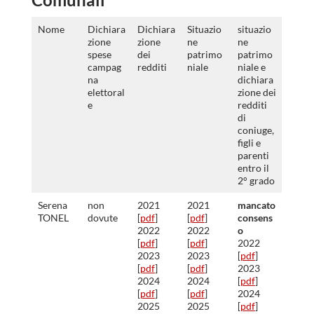
Nome
Dichiara
Dichiara
Situazio
situazio
zione
zione
ne
ne
spese
dei
patrimo
patrimo
campag
redditi
niale
niale e
na
dichiara
elettoral
zione dei
e
redditi
di
coniuge,
figli e
parenti
entro il
2° grado
Serena
non
2021
2021
mancato
TONEL
dovute
[
pdf
]
[
pdf
]
consens
2022
2022
o
[
pdf
]
[
pdf
]
2022
2023
2023
[
pdf
]
[
pdf
]
[
pdf
]
2023
2024
2024
[
pdf
]
[
pdf
]
[
pdf
]
2024
2025
2025
[
pdf
]