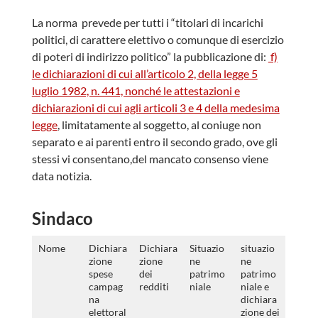
La norma prevede per tutti i “titolari di incarichi
politici, di carattere elettivo o comunque di esercizio
di poteri di indirizzo politico” la pubblicazione di:
f)
le dichiarazioni di cui all’articolo 2, della legge 5
luglio 1982, n. 441, nonché le attestazioni e
dichiarazioni di cui agli articoli 3 e 4 della medesima
legge
, limitatamente al soggetto, al coniuge non
separato e ai parenti entro il secondo grado, ove gli
stessi vi consentano,del mancato consenso viene
data notizia.
Sindaco
Nome
Dichiara
Dichiara
Situazio
situazio
zione
zione
ne
ne
spese
dei
patrimo
patrimo
campag
redditi
niale
niale e
na
dichiara
elettoral
zione dei