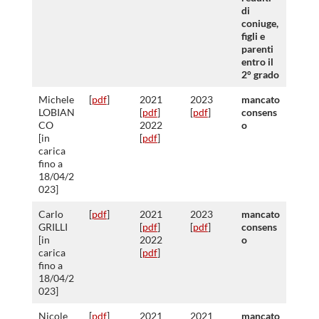
di
coniuge,
figli e
parenti
entro il
2° grado
Michele
[
pdf
]
2021
2023
mancato
LOBIAN
[
pdf
]
[
pdf
]
consens
CO
2022
o
[in
[
pdf
]
carica
fino a
18/04/2
023]
Carlo
[
pdf
]
2021
2023
mancato
GRILLI
[
pdf
]
[
pdf
]
consens
[in
2022
o
carica
[
pdf
]
fino a
18/04/2
023]
Nicole
[
pdf
]
2021
2021
mancato