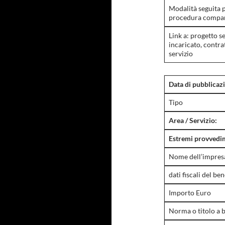
Modalità seguita p
procedura compara
Link a: progetto s
incaricato, contra
servizio
Data di pubblicaz
Tipo
Area / Servizio:
Estremi provvedim
Nome dell’impresa 
dati fiscali del ben
Importo Euro
Norma o titolo a b