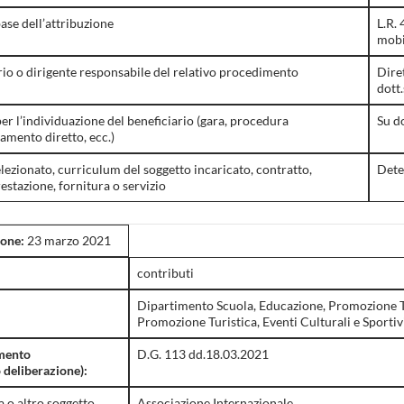
ase dell’attribuzione
L.R. 
mobil
rio o dirigente responsabile del relativo procedimento
Dire
dott
er l’individuazione del beneficiario (gara, procedura
Su d
amento diretto, ecc.)
elezionato, curriculum del soggetto incaricato, contratto,
Dete
restazione, fornitura o servizio
ione:
23 marzo 2021
contributi
Dipartimento Scuola, Educazione, Promozione Tu
Promozione Turistica, Eventi Culturali e Sportiv
mento
D.G. 113 dd.18.03.2021
 deliberazione):
 o altro soggetto
Associazione Internazionale