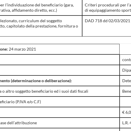
er l’individuazione del beneficiario (gara,
Criteri procedurali per l’
tiva, affidamento diretto, ecc.)
di equipaggiamento sporti
elezionato, curriculum del soggetto
DAD 718 dd 02/03/2021 
tto, capitolato della prestazione, fornitura o
ione:
24 marzo 2021
cont
Dipa
ento (determinazione o deliberazione):
Dete
o altro soggetto beneficiario ed i suoi dati fiscali
Bene
eficiario (P.IVA e/o C.F)
€ 6,0
ase dell’attribuzione
L.R. 