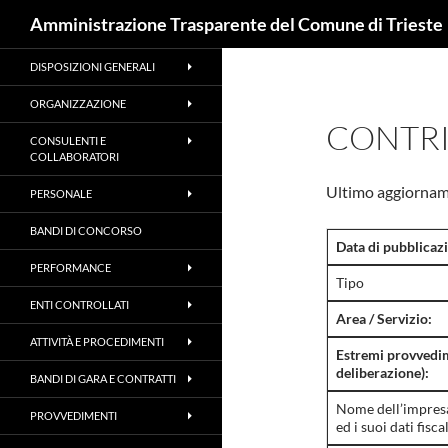
Cerca
Amministrazione Trasparente del Comune di Trieste
DISPOSIZIONI GENERALI
ORGANIZZAZIONE
CONTRI
CONSULENTI E
COLLABORATORI
Ultimo aggiornam
PERSONALE
BANDI DI CONCORSO
Data di pubblicaz
PERFORMANCE
Tipo
ENTI CONTROLLATI
Area / Servizio:
ATTIVITÀ E PROCEDIMENTI
Estremi provvedi
deliberazione):
BANDI DI GARA E CONTRATTI
Nome dell’impresa
PROVVEDIMENTI
ed i suoi dati fiscal