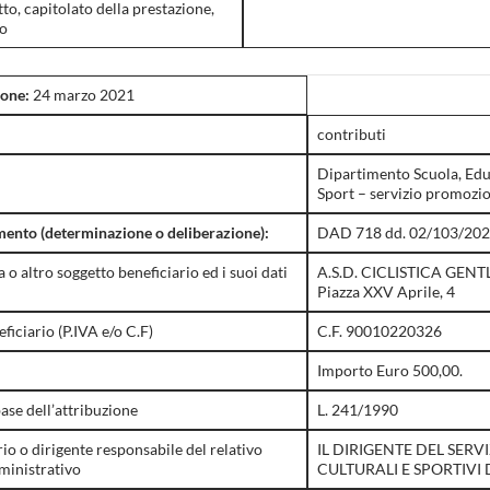
tto, capitolato della prestazione,
io
ione:
24 marzo 2021
contributi
Dipartimento Scuola, Edu
Sport – servizio promozion
ento (determinazione o deliberazione):
DAD 718 dd. 02/103/20
o altro soggetto beneficiario ed i suoi dati
A.S.D. CICLISTICA GENTL
Piazza XXV Aprile, 4
eficiario (P.IVA e/o C.F)
C.F. 90010220326
Importo Euro 500,00.
ase dell’attribuzione
L. 241/1990
rio o dirigente responsabile del relativo
IL DIRIGENTE DEL SER
inistrativo
CULTURALI E SPORTIVI