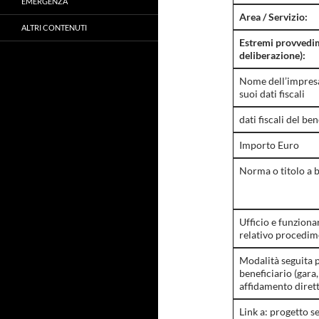
EMERGENZA
Area / Servizio:
ALTRI CONTENUTI
Estremi provvedi
deliberazione):
Nome dell’impresa 
suoi dati fiscali
dati fiscali del ben
Importo Euro
Norma o titolo a b
Ufficio e funziona
relativo procedim
Modalità seguita p
beneficiario (gar
affidamento dirett
Link a: progetto s