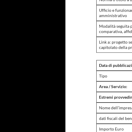
Ufficio e funziona
amministrativo
Modalità seguita p
comparativa, affid
Link a: progetto s
capitolato della p
Data di pubblicaz
Tipo
Area / Servizio:
Estremi provvedim
Nome dell’impresa 
dati fiscali del ben
Importo Euro