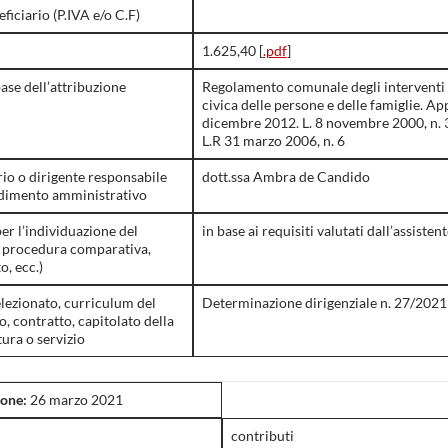
eficiario (P.IVA e/o C.F)
1.625,40 [
.pdf
]
ase dell’attribuzione
Regolamento comunale degli interventi 
civica delle persone e delle famiglie. A
dicembre 2012. L. 8 novembre 2000, n.
L.R 31 marzo 2006, n. 6
rio o dirigente responsabile
dott.ssa Ambra de Candido
edimento amministrativo
er l’individuazione del
in base ai requisiti valutati dall’assiste
a, procedura comparativa,
o, ecc.)
elezionato, curriculum del
Determinazione dirigenziale n. 27/2021 
o, contratto, capitolato della
tura o servizio
ione:
26 marzo 2021
contributi