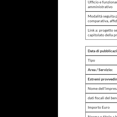
Ufficio e funziona
amministrativo
Modalità seguita p
comparativa, affid
Link a: progetto s
capitolato della p
Data di pubblicaz
Tipo
Area / Servizio:
Estremi provvedim
Nome dell’impresa 
dati fiscali del ben
Importo Euro
Norma o titolo a b