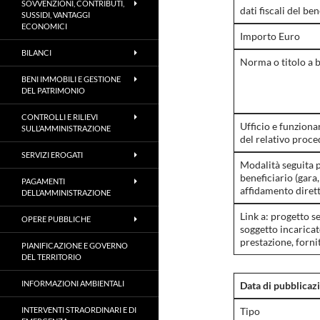
SOVVENZIONI, CONTRIBUTI,
dati fiscali del ben
SUSSIDI, VANTAGGI
ECONOMICI
Importo Euro
BILANCI
Norma o titolo a b
BENI IMMOBILI E GESTIONE
DEL PATRIMONIO
CONTROLLI E RILIEVI
Ufficio e funziona
SULL’AMMINISTRAZIONE
del relativo proc
SERVIZI EROGATI
Modalità seguita p
beneficiario (gar
PAGAMENTI
affidamento dirett
DELL’AMMINISTRAZIONE
Link a: progetto s
OPERE PUBBLICHE
soggetto incaricat
prestazione, forni
PIANIFICAZIONE E GOVERNO
DEL TERRITORIO
INFORMAZIONI AMBIENTALI
Data di pubblicaz
INTERVENTI STRAORDINARI E DI
Tipo