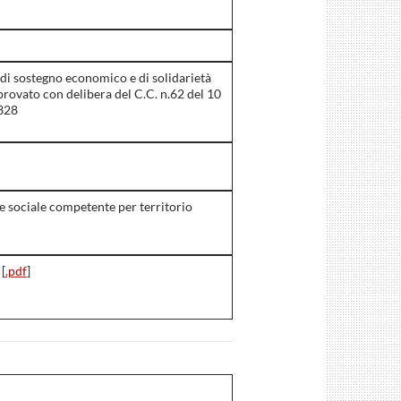
di sostegno economico e di solidarietà
pprovato con delibera del C.C. n.62 del 10
 328
nte sociale competente per territorio
[
.pdf
]