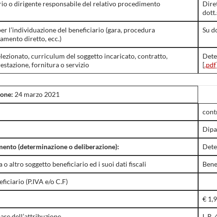
rio o dirigente responsabile del relativo procedimento
Dire
dott
er l’individuazione del beneficiario (gara, procedura
Su d
amento diretto, ecc.)
elezionato, curriculum del soggetto incaricato, contratto,
Dete
restazione, fornitura o servizio
[
.pdf
ione:
24 marzo 2021
cont
Dipa
ento (determinazione o deliberazione):
Dete
o altro soggetto beneficiario ed i suoi dati fiscali
Bene
eficiario (P.IVA e/o C.F)
€ 1,
ase dell’attribuzione
L.R. 