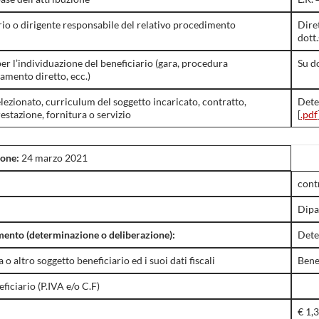
rio o dirigente responsabile del relativo procedimento
Dire
dott
er l’individuazione del beneficiario (gara, procedura
Su d
amento diretto, ecc.)
elezionato, curriculum del soggetto incaricato, contratto,
Dete
restazione, fornitura o servizio
[
.pdf
ione:
24 marzo 2021
cont
Dipa
ento (determinazione o deliberazione):
Dete
o altro soggetto beneficiario ed i suoi dati fiscali
Bene
eficiario (P.IVA e/o C.F)
€ 1,3