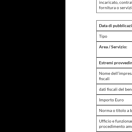
incaricato, contra
fornitura o serviz
Data di pubblicaz
Tipo
Area / Servizio:
Estremi provvedim
Nome dell’impresa 
fiscali
dati fiscali del ben
Importo Euro
Norma o titolo a b
Ufficio e funziona
procedimento amm