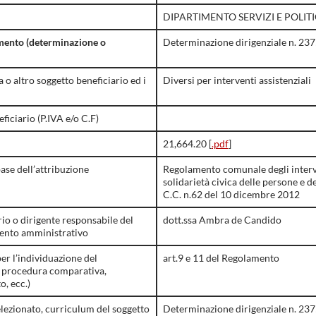
DIPARTIMENTO SERVIZI E POLITIC
mento (determinazione o
Determinazione dirigenziale n. 2
o altro soggetto beneficiario ed i
Diversi per interventi assistenziali
eficiario (P.IVA e/o C.F)
21,664.20 [
.pdf
]
ase dell’attribuzione
Regolamento comunale degli interv
solidarietà civica delle persone e d
C.C. n.62 del 10 dicembre 2012
rio o dirigente responsabile del
dott.ssa Ambra de Candido
ento amministrativo
er l’individuazione del
art.9 e 11 del Regolamento
a, procedura comparativa,
o, ecc.)
elezionato, curriculum del soggetto
Determinazione dirigenziale n. 23