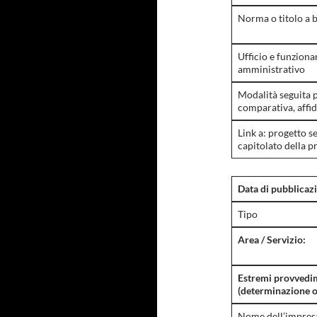
Norma o titolo a b
Ufficio e funziona
amministrativo
Modalità seguita p
comparativa, affid
Link a: progetto s
capitolato della p
Data di pubblicaz
Tipo
Area / Servizio:
Estremi provvedi
(determinazione o
Nome dell’impresa